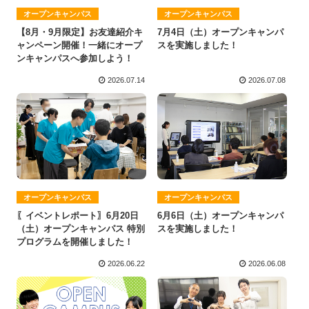
オープンキャンパス
オープンキャンパス
【8月・9月限定】お友達紹介キ
7月4日（土）オープンキャンパ
ャンペーン開催！一緒にオープ
スを実施しました！
ンキャンパスへ参加しよう！
2026.07.14
2026.07.08
オープンキャンパス
オープンキャンパス
〖イベントレポート〗6月20日
6月6日（土）オープンキャンパ
（土）オープンキャンパス 特別
スを実施しました！
プログラムを開催しました！
2026.06.22
2026.06.08