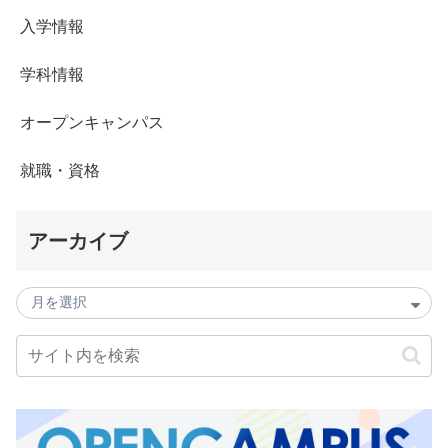
入学情報
学科情報
オープンキャンパス
就職・資格
アーカイブ