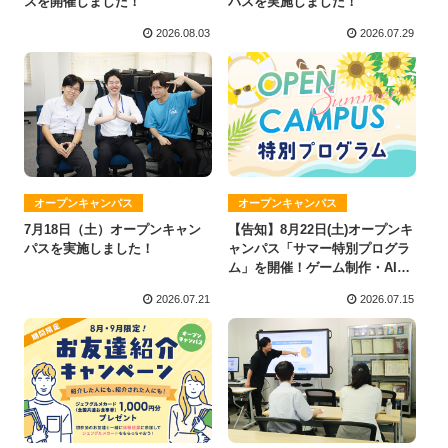
スを開催しました！
パスを実施しました！
2026.08.03
2026.07.29
オープンキャンパス
オープンキャンパス
7月18日（土）オープンキャン
【告知】8月22日(土)オープンキ
パスを実施しました！
ャンパス「サマー特別プログラ
ム」を開催！ゲーム制作・AI体
験＆保護者向けセミナー
2026.07.21
2026.07.15