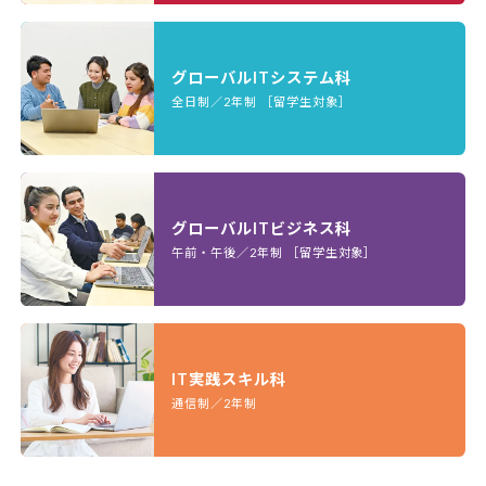
グローバルITシステム科
全日制／2年制 ［留学生対象］
グローバルITビジネス科
午前・午後／2年制 ［留学生対象］
IT実践スキル科
通信制／2年制