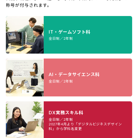
称号が付与されます。
IT・ゲームソフト科
全日制／2年制
AI・データサイエンス科
全日制／2年制
DX実務スキル科
全日制／2年制
2027年4月より「デジタルビジネスデザイン
科」から学科名変更