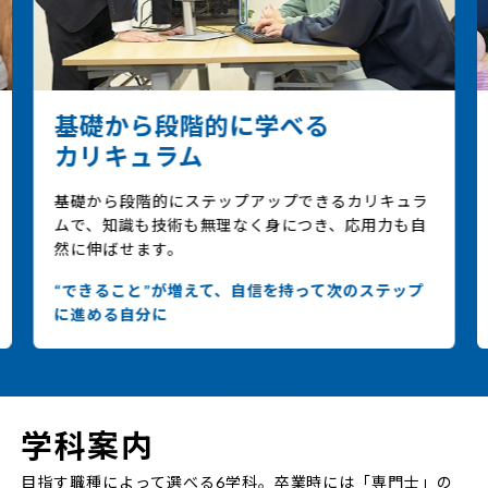
基礎から段階的に学べる
カリキュラム
基礎から段階的にステップアップできるカリキュラ
授
ムで、知識も技術も無理なく身につき、応用力も自
で
然に伸ばせます。
活
“できること”が増えて、自信を持って次のステップ
学
に進める自分に
力
学科案内
目指す職種によって選べる6学科。卒業時には「専門士」の