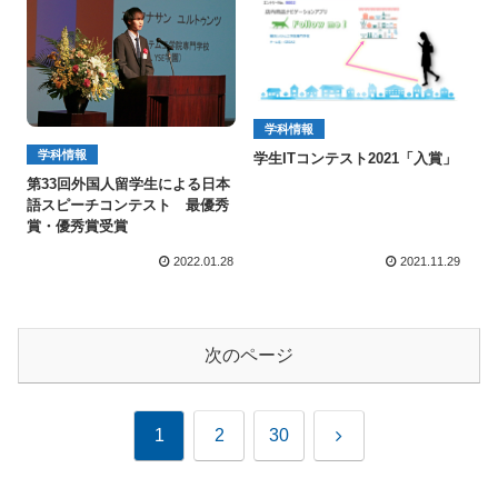
学科情報
学科情報
学生ITコンテスト2021「入賞」
第33回外国人留学生による日本
語スピーチコンテスト 最優秀
賞・優秀賞受賞
2022.01.28
2021.11.29
次のページ
次
1
2
30
へ