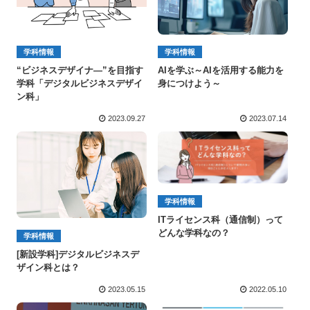
学科情報
学科情報
“ビジネスデザイナ―”を目指す
AIを学ぶ～AIを活用する能力を
学科「デジタルビジネスデザイ
身につけよう～
ン科」
2023.09.27
2023.07.14
学科情報
ITライセンス科（通信制）って
どんな学科なの？
学科情報
[新設学科]デジタルビジネスデ
ザイン科とは？
2023.05.15
2022.05.10