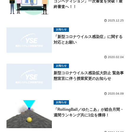
コンペティション」一次審査を突破！最
終審査へ！！
2025.12.25
お知らせ
「新型コロナウイルス感染症」に関する
対応とお願い
2020.02.04
お知らせ
新型コロナウイルス感染拡大防止 緊急事
態宣言に伴う授業変更のお知らせ
2020.04.09
お知らせ
「RollingBall／ゆたこあ」が総合月間・
週間ランキング共に1位を獲得！