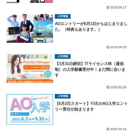
2020.06.17
入学情報
AOエントリーが6月1日からはじまりまし
た。（特典もあります。）
2019.06.25
入学情報
【3月31日締切】ITライセンス科（通信
制）の入学願書受付中！まだ間に合いま
す
2025.03.24
入学情報
【6月2日スタート】YSEのAO入学エント
リー受付が始まります
2025.05.21