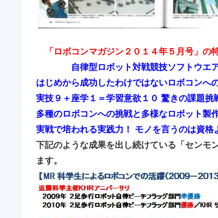
「ロボコンマガジン２０１４年５月号」の特
自律型ロボット対戦競技ソフトウエア部
はじめから成功したわけではないロボコンへ
実技９＋座学１＝学習意欲１０ 驚きの課題挑
多種のロボコンへの挑戦と多様なロボット製
実戦で培われる実践力！ モノを言うのは資格
下記のような成果を出し続けている「センモン
ます。