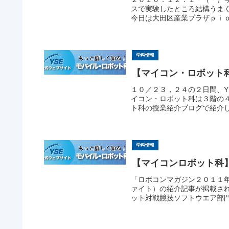
スで実験したところ結構うま
今日は大田区産業プラザｐｉｏ
学科情報
【マイコン・ロボット
１０／２３，２４の２日間、Y
イコン・ロボット科は３階の
ト科の授業紹介ブログで紹介し
学科情報
【マイコンロボット科
「ロボコンマガジン２０１１
ァイト）の紹介記事が掲載さ
ット対戦競技ソフトウエア部門優