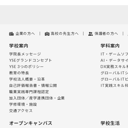
企業の方へ
高校の先生方へ
保護者の方へ
学校案内
学科案内
学院長メッセージ
IT・ゲームソ
YSEグランドコンセプト
AI・データサ
YSE 3つのポリシー
DX実務スキル
教育の特長
グローバルIT
学校法人概要・沿革
グローバルIT
自己評価報告書・情報公開
IT実践スキル
職業実践専門課程認定
加入団体／産学連携団体・企業
学修環境・施設
交通アクセス
オープンキャンパス
学校生活