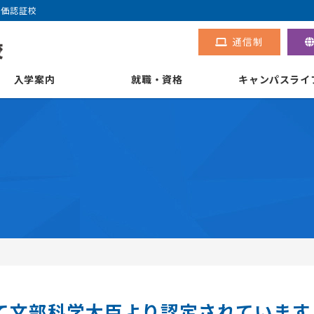
評価認証校
通信制
入学案内
就職・資格
キャンパスライ
て文部科学大臣より認定されています