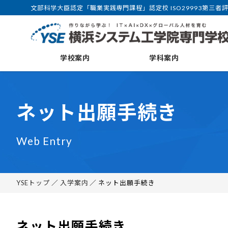
文部科学大臣認定「職業実践専門課程」認定校 ISO29993第三者
学校案内
学科案内
ネット出願手続き
Web Entry
YSEトップ
／
入学案内
／ ネット出願手続き
ネット出願手続き