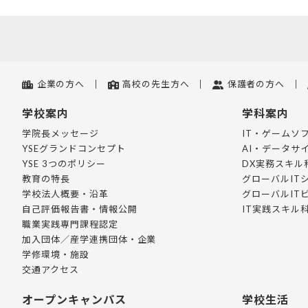
企業の方へ
高校の先生方へ
保護者の方へ
学校案内
学科案内
学院長メッセージ
IT・ゲームソ
YSEグランドコンセプト
AI・データサ
YSE 3つのポリシー
DX実務スキル
教育の特長
グローバルIT
学校法人概要・沿革
グローバルIT
自己評価報告書・情報公開
IT実践スキル
職業実践専門課程認定
加入団体／産学連携団体・企業
学修環境・施設
交通アクセス
オープンキャンパス
学校生活